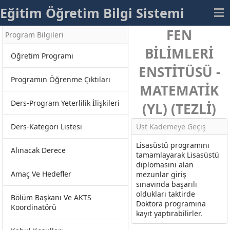
Eğitim Öğretim Bilgi Sistemi
FEN
Program Bilgileri
BİLİMLERİ
Öğretim Programı
ENSTİTÜSÜ -
Programın Öğrenme Çıktıları
MATEMATİK
Ders-Program Yeterlilik İlişkileri
(YL) (TEZLİ)
Ders-Kategori Listesi
Üst Kademeye Geçiş
Lisasüstü programını
Alınacak Derece
tamamlayarak Lisasüstü
diplomasını alan
Amaç Ve Hedefler
mezunlar giriş
sınavında başarılı
oldukları taktirde
Bölüm Başkanı Ve AKTS
Doktora programına
Koordinatörü
kayıt yaptırabilirler.